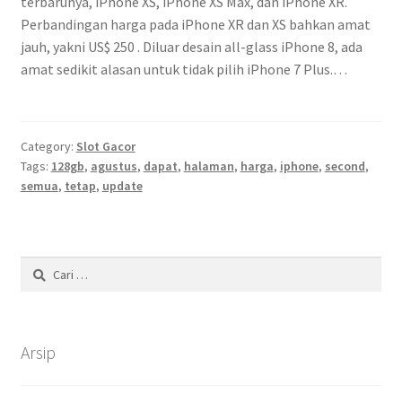
terbarunya, iPhone XS, iPhone XS Max, dan iPhone XR.
Perbandingan harga pada iPhone XR dan XS bahkan amat
jauh, yakni US$ 250 . Diluar desain all-glass iPhone 8, ada
amat sedikit alasan untuk tidak pilih iPhone 7 Plus.…
Category:
Slot Gacor
Tags:
128gb
,
agustus
,
dapat
,
halaman
,
harga
,
iphone
,
second
,
semua
,
tetap
,
update
Cari
untuk:
Arsip