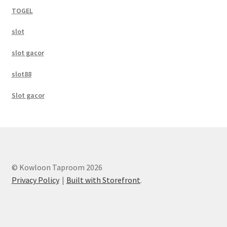
TOGEL
slot
slot gacor
slot88
Slot gacor
© Kowloon Taproom 2026
Privacy Policy
Built with Storefront
.