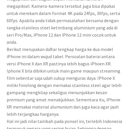
megapiksel. Kamera-kamera tersebut juga bisa dipakai
untuk merekam dalam format 4K pada 24fps, 30fps, serta
60fps. Apabila anda tidak permasalahan bersama dengan
rangka stainless steel ketimbang aluminium yang ada di
seri Pro/Max, iPhone 12 dan iPhone 12 mini cocok untuk
anda.
Berikut merupakan daftar lengkap harga ke dua model
iPhone ini dalam wujud tabel. Persoalan baterai antara
versi iPhone X dan XR pastinya lebih bagus iPhoen XR.
Iphone X bila dibikin untuk main game maupun streaming
film sebentar saja udah cukup menguras daya. IPhone X
miliki finishing dengan memakai stainless steel agar lebih
gampang mengkilap sekaligus menunjukkan kesan
premium yang amat menakjubkan. Sementara itu, iPhone
XR memakai material alumunium dan juga kaca agar jauh
lebih terjangkau harganya.
Hal ini jadi nilai tambah pada ponsel ini, terlebih Indonesia
termasuk negara yang sering hujan. Sehingga dengan