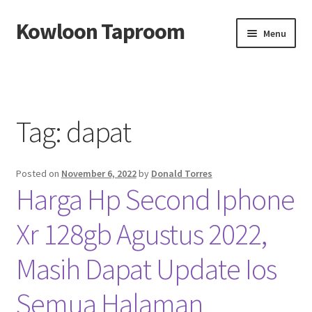
Kowloon Taproom
Skip
Skip
Menu
to
to
navigation
content
Beranda
About us
Tag:
dapat
Contact us
Posted on
November 6, 2022
by
Donald Torres
Privacy Policy
Harga Hp Second Iphone
Xr 128gb Agustus 2022,
Masih Dapat Update Ios
Semua Halaman