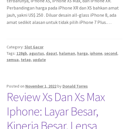
terbarunya, iPhone XS, iPhone XS Max, dan iPhone XR.
Perbandingan harga pada iPhone XR dan XS bahkan amat
jauh, yakni US$ 250 . Diluar desain all-glass iPhone 8, ada
amat sedikit alasan untuk tidak pilih iPhone 7 Plus.…
Category:
Slot Gacor
Tags:
128gb
,
agustus
,
dapat
,
halaman
,
harga
,
iphone
,
second
,
semua
,
tetap
,
update
Posted on
November 1, 2022
by
Donald Torres
Review Xs Dan Xs Max
Iphone: Layar Besar,
Kinerja Besar, Lensa