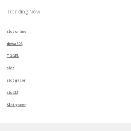
Trending Now
slot online
dewa303
TOGEL
slot
slot gacor
slot88
Slot gacor