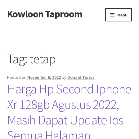
Kowloon Taproom
Skip
Skip
Menu
to
to
navigation
content
Beranda
About us
Tag:
tetap
Contact us
Posted on
November 6, 2022
by
Donald Torres
Privacy Policy
Harga Hp Second Iphone
Xr 128gb Agustus 2022,
Masih Dapat Update Ios
Semua Halaman