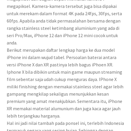
megapiksel. Kamera-kamera tersebut juga bisa dipakai
untuk merekam dalam format 4K pada 24fps, 30fps, serta
60fps. Apabila anda tidak permasalahan bersama dengan
rangka stainless steel ketimbang aluminium yang ada di
seri Pro/Max, iPhone 12 dan iPhone 12 mini cocok untuk
anda.
Berikut merupakan daftar lengkap harga ke dua model
iPhone ini dalam wujud tabel. Persoalan baterai antara
versi iPhone X dan XR pastinya lebih bagus iPhoen XR.
Iphone X bila dibikin untuk main game maupun streaming
film sebentar saja udah cukup menguras daya. IPhone X
miliki finishing dengan memakai stainless steel agar lebih
gampang mengkilap sekaligus menunjukkan kesan
premium yang amat menakjubkan. Sementara itu, iPhone
XR memakai material alumunium dan juga kaca agar jauh
lebih terjangkau harganya.
Hal ini jadi nilai tambah pada ponsel ini, terlebih Indonesia
termasuk negara yang sering hujan. Sehingga dengan