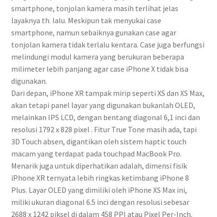
smartphone, tonjolan kamera masih terlihat jelas
layaknya th. lalu. Meskipun tak menyukai case
smartphone, namun sebaiknya gunakan case agar
tonjolan kamera tidak terlalu kentara. Case juga berfungsi
melindungi modul kamera yang berukuran beberapa
milimeter lebih panjang agar case iPhone X tidak bisa
digunakan.
Dari depan, iPhone XR tampak mirip seperti XS dan XS Max,
akan tetapi panel layar yang digunakan bukanlah OLED,
melainkan IPS LCD, dengan bentang diagonal 6,1 inci dan
resolusi 1792 x 828 pixel . Fitur True Tone masih ada, tapi
3D Touch absen, digantikan oleh sistem haptic touch
macam yang terdapat pada touchpad MacBook Pro.
Menarik juga untuk diperhatikan adalah, dimensi fisik
iPhone XR ternyata lebih ringkas ketimbang iPhone 8
Plus. Layar OLED yang dimiliki oleh iPhone XS Max ini,
miliki ukuran diagonal 6.5 inci dengan resolusi sebesar
2688 x 1242 piksel di dalam 458 PPI atau Pixel Per-Inch.