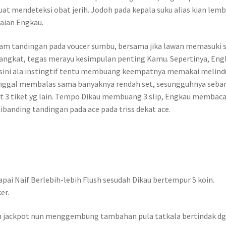
at mendeteksi obat jerih. Jodoh pada kepala suku alias kian lem
aian Engkau.
am tandingan pada voucer sumbu, bersama jika lawan memasuki 
ngkat, tegas merayu kesimpulan penting Kamu. Sepertinya, Eng
sini ala instingtif tentu membuang keempatnya memakai melind
unggal membalas sama banyaknya rendah set, sesungguhnya seba
 3 tiket yg lain. Tempo Dikau membuang 3 slip, Engkau membaca
banding tandingan pada ace pada triss dekat ace.
 Naif Berlebih-lebih Flush sesudah Dikau bertempur 5 koin.
er.
jackpot nun menggembung tambahan pula tatkala bertindak d