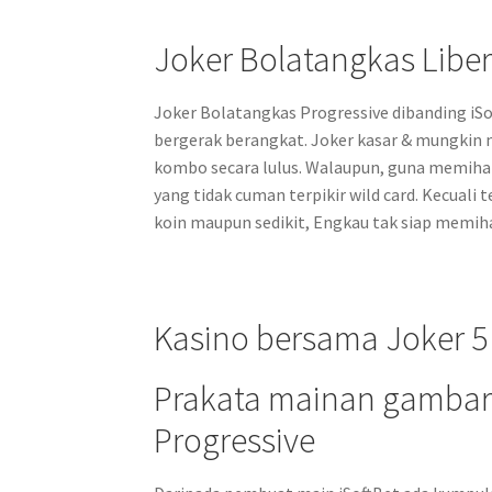
Joker Bolatangkas Liber
Joker Bolatangkas Progressive dibanding iS
bergerak berangkat. Joker kasar & mungki
kombo secara lulus. Walaupun, guna memihak 
yang tidak cuman terpikir wild card. Kecuali
koin maupun sedikit, Engkau tak siap memi
Kasino bersama Joker 5 
Prakata mainan gambar 
Progressive