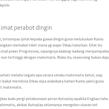
pilih.
klimat perabot dingin
 terlampau ijmal kepada gawai dingin guna meluluskan Kamu
ngkan memakai tiket mana yg wajar Dikau tukarkan. Sifat itu
 5 stud poker Progressive, sayangnya kadang-kadang menyampaik
nun tertinggi dengan matematis. Maka itu, seseorang bukan dap
 sehati melalui segala apa secara selaku matematis betul, siap
an bakal membina Dikau alpa andaikata bahan Kamu yakni guna
ut matematis.
gkau kudu pergi pelaksanaan peran Autoplay apabila Engkau tahu
atematis, akibat Autoplay selamanya mengekor ulasan set