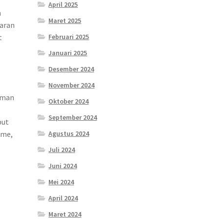
April 2025
n
Maret 2025
taran
Februari 2025
t
Januari 2025
Desember 2024
November 2024
uman
Oktober 2024
September 2024
but
Agustus 2024
ame,
Juli 2024
Juni 2024
Mei 2024
April 2024
Maret 2024