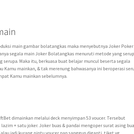
 main
duksi main gambar bolatangkas maka menyebutnya Joker Poker
sanya segala main Joker Bolatangkas menuruti metode yang seru
erupa. Maka itu, berkuasa buat belajar muncul beserta segala
au Kamu mainkan, & tak merenung bahwasanya ini beroperasi ser
sempat Kamu mainkan sebelumnya.
oftBet dimainkan melalui deck menyimpan 53 voucer. Tersebut
azim + satu joker. Joker buas & pandai mengoper surat asing bu
lau jadi kurang pintu voucer nan sanggup diganti, tiket yg