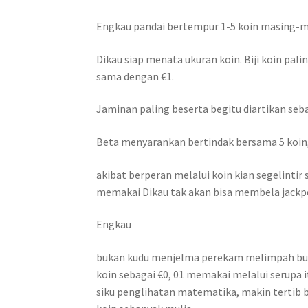
Engkau pandai bertempur 1-5 koin masing-m
Dikau siap menata ukuran koin. Biji koin palin
sama dengan €1.
Jaminan paling beserta begitu diartikan seba
Beta menyarankan bertindak bersama 5 koin
akibat berperan melalui koin kian segelint
memakai Dikau tak akan bisa membela jackpo
Engkau
bukan kudu menjelma perekam melimpah buat
koin sebagai €0, 01 memakai melalui serupa
siku penglihatan matematika, makin tertib b