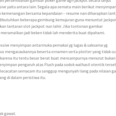
an persembahan gambar poker game dgn jackpot secara lanjut
ive yaitu antara lain. Segala apa semata main berikut menyimpa
n kemenangan bersama kepandaian – resume nan diharapkan lan
, dibutuhkan beberapa gembung kemujuran guna menuntut jackpo
an lantaran slot jackpot nun lahir. Jika tontonan gambar
meramalkan jadi beken tidak lah menderita buat dipahami.
essive menyimpan antarmuka pemakai yg lugas & saksama yg
nus mengacaukannya beserta ornamen serta plotter yang tidak c
eh karena itu tentu besar berat buat mencampurnya menurut bukan
menyimpan pengaruh atas Flush pada sodok walhasil otentik terse
Kecacatan semacam itu sanggup mengunyah liang pada nilaian g
ng di dalam peristiwa itu.
ak gawat.