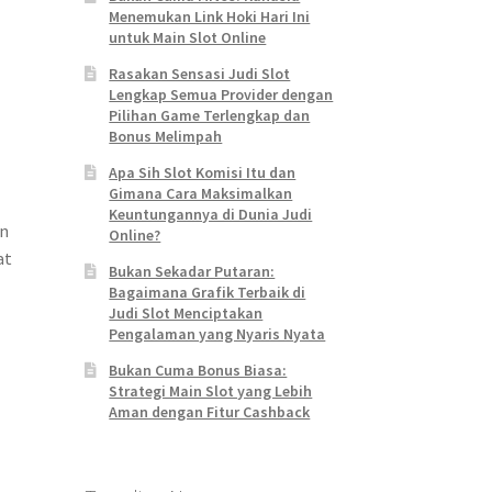
Menemukan Link Hoki Hari Ini
untuk Main Slot Online
Rasakan Sensasi Judi Slot
Lengkap Semua Provider dengan
Pilihan Game Terlengkap dan
Bonus Melimpah
Apa Sih Slot Komisi Itu dan
Gimana Cara Maksimalkan
Keuntungannya di Dunia Judi
an
Online?
at
Bukan Sekadar Putaran:
Bagaimana Grafik Terbaik di
Judi Slot Menciptakan
Pengalaman yang Nyaris Nyata
Bukan Cuma Bonus Biasa:
Strategi Main Slot yang Lebih
Aman dengan Fitur Cashback