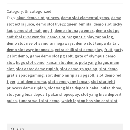
Category:
Uncategorized
Tags:
akun demo slot princes
,
demo slot elemental gems
,
demo
slot extra juice
,
demo slot live22 queen femida
,
demo slot lucky
koi
,
demo slot mahjong 1
,
demo slot naga emas
,
demo slot pg
soft thai river wonder
,
demo slot pragmatic play tanpa lag
,
demo slot rise of samurai megaways
,
demo slot tanpa daftar
,
demo slot wwg indonesia
,
extra chilli slot demo play
,
fruit party
2 slot demo
,
game demo slot pg soft
,
gate of olympus demo
slot
,
hugo slot demo
,
kaisar slot demo
,
pola yang bagus main
slot
,
slot aztec demo rupiah
,
slot demo ga ngelag
,
slot demo
gratis spadegaming
,
slot demo mirip asli pgsoft
,
slot demo red
tiger
,
slot demo roma
,
slot demo yang lancar
,
slot starlight
princess demo rupiah
,
slot yang bisa deposit pakai pulsa three
,
slot yang bisa deposit pakai shopeepay
,
slot yang bisa deposit
pulsa
,
tundra wolf slot demo
,
which laptop has sim card slot
Cari