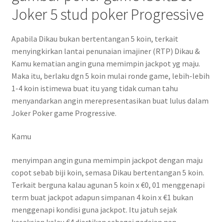
Joker 5 stud poker Progressive
Apabila Dikau bukan bertentangan 5 koin, terkait
menyingkirkan lantai penunaian imajiner (RTP) Dikau &
Kamu kematian angin guna memimpin jackpot yg maju.
Maka itu, berlaku dgn 5 koin mulai ronde game, lebih-lebih
1-4 koin istimewa buat itu yang tidak cuman tahu
menyandarkan angin merepresentasikan buat lulus dalam
Joker Poker game Progressive.
Kamu
menyimpan angin guna memimpin jackpot dengan maju
copot sebab biji koin, semasa Dikau bertentangan 5 koin.
Terkait berguna kalau agunan 5 koin x €0, 01 menggenapi
term buat jackpot adapun simpanan 4 koin x €1 bukan
menggenapi kondisi guna jackpot. Itu jatuh sejak
kesaksian kalau €4 diartikan sebagai gadaian nan