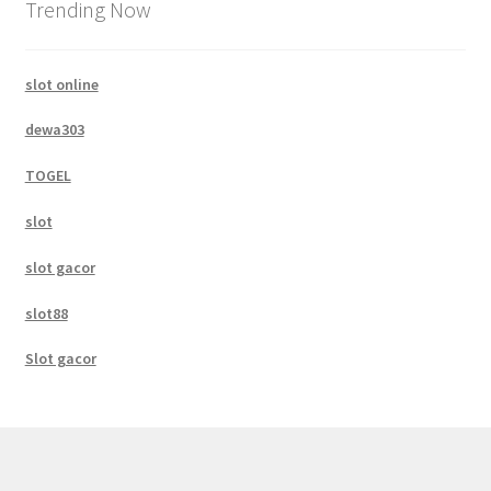
Trending Now
slot online
dewa303
TOGEL
slot
slot gacor
slot88
Slot gacor