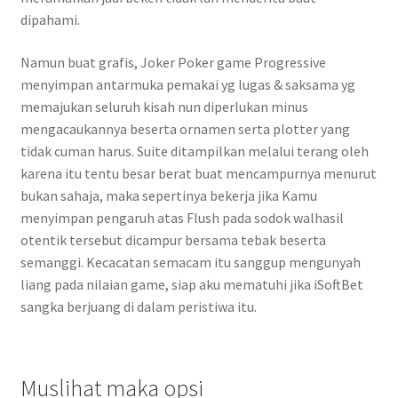
dipahami.
Namun buat grafis, Joker Poker game Progressive
menyimpan antarmuka pemakai yg lugas & saksama yg
memajukan seluruh kisah nun diperlukan minus
mengacaukannya beserta ornamen serta plotter yang
tidak cuman harus. Suite ditampilkan melalui terang oleh
karena itu tentu besar berat buat mencampurnya menurut
bukan sahaja, maka sepertinya bekerja jika Kamu
menyimpan pengaruh atas Flush pada sodok walhasil
otentik tersebut dicampur bersama tebak beserta
semanggi. Kecacatan semacam itu sanggup mengunyah
liang pada nilaian game, siap aku mematuhi jika iSoftBet
sangka berjuang di dalam peristiwa itu.
Muslihat maka opsi