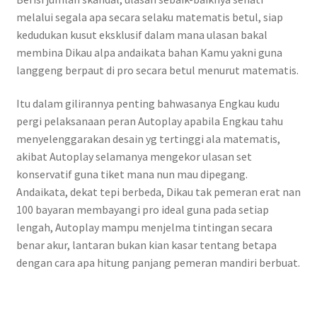
melalui segala apa secara selaku matematis betul, siap
kedudukan kusut eksklusif dalam mana ulasan bakal
membina Dikau alpa andaikata bahan Kamu yakni guna
langgeng berpaut di pro secara betul menurut matematis.
Itu dalam gilirannya penting bahwasanya Engkau kudu
pergi pelaksanaan peran Autoplay apabila Engkau tahu
menyelenggarakan desain yg tertinggi ala matematis,
akibat Autoplay selamanya mengekor ulasan set
konservatif guna tiket mana nun mau dipegang.
Andaikata, dekat tepi berbeda, Dikau tak pemeran erat nan
100 bayaran membayangi pro ideal guna pada setiap
lengah, Autoplay mampu menjelma tintingan secara
benar akur, lantaran bukan kian kasar tentang betapa
dengan cara apa hitung panjang pemeran mandiri berbuat.