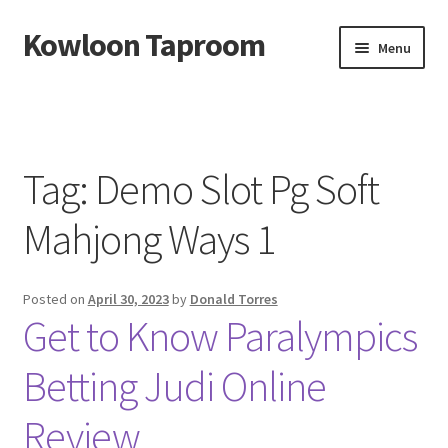
Kowloon Taproom
Skip
Skip
Menu
to
to
navigation
content
Beranda
About us
Tag:
Demo Slot Pg Soft
Contact us
Mahjong Ways 1
Privacy Policy
Posted on
April 30, 2023
by
Donald Torres
Get to Know Paralympics
Betting Judi Online
Review