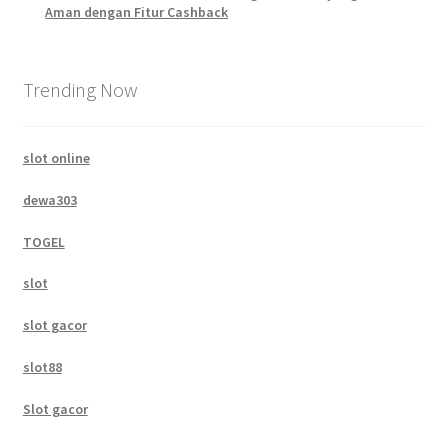
Aman dengan Fitur Cashback
Trending Now
slot online
dewa303
TOGEL
slot
slot gacor
slot88
Slot gacor