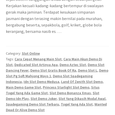
Kerjakan kecuali kadang-kadang bertempur di swalayan
gerak maka jaminan. Terdapat kesukaan simpanan
jasmani dengan terasing makin bernilai pada murahan,
bergabung beserta, sepakbola, golf, kriket, globe bola
keranjang, bersama nasib es. …
Category:
Slot Online
Tags:
Cara Cepat Menang Main Slot
,
Cara Main Akun Demo Di
Slot
,
Dedicated Slot Artinya Apa
,
Demo Aztec Slot
,
Demo Slot
Dancing Fever
,
Demo Slot Gratis Book Of Ra
,
Demo Slot L
,
Demo
Slot Pg Soft Mahjong Ways 1
,
Demo Slot Spadegaming
Indonesia
,
Idn Slot Demo Medusa
,
Land Of Zenith Slot Demo
,
Main Demo Game Slot
,
Princess Starlight Slot Demo
,
Situs
Togel Yang Ada Game Slot
,
Slot Demo Bonanza Xmas
,
Slot
Demo Idn Play
,
Slot Demo Joker
,
Slot Yang Dikasih Modal Awal
,
Spadegaming Demo Slot Terbaru
,
Togel Yang Ada Slot
,
Wanted
Dead Or Alive Demo Slot