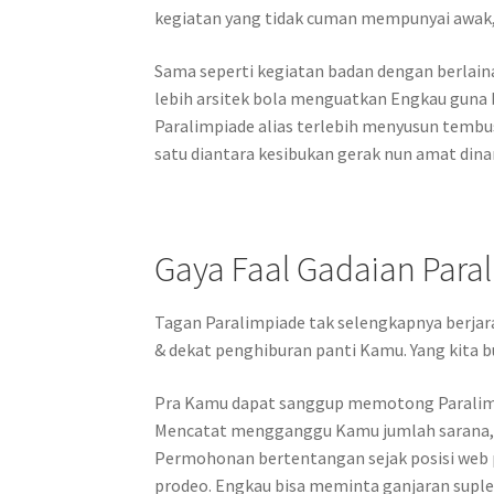
kegiatan yang tidak cuman mempunyai awak,
Sama seperti kegiatan badan dengan berlai
lebih arsitek bola menguatkan Engkau guna
Paralimpiade alias terlebih menyusun tembus
satu diantara kesibukan gerak nun amat dina
Gaya Faal Gadaian Para
Tagan Paralimpiade tak selengkapnya berjara
& dekat penghiburan panti Kamu. Yang kita
Pra Kamu dapat sanggup memotong Paralimpi
Mencatat mengganggu Kamu jumlah sarana, b
Permohonan bertentangan sejak posisi web p
prodeo. Engkau bisa meminta ganjaran supl