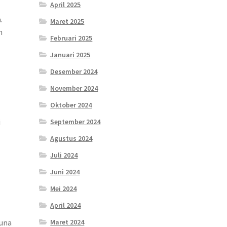
April 2025
.
Maret 2025
h
Februari 2025
Januari 2025
Desember 2024
November 2024
Oktober 2024
September 2024
i
Agustus 2024
Juli 2024
Juni 2024
Mei 2024
April 2024
Maret 2024
Guna