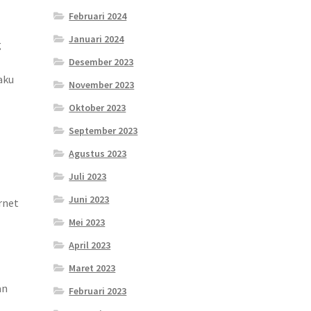
Februari 2024
Januari 2024
g
Desember 2023
aku
November 2023
.
Oktober 2023
September 2023
Agustus 2023
Juli 2023
Juni 2023
rnet
.
Mei 2023
April 2023
Maret 2023
an
Februari 2023