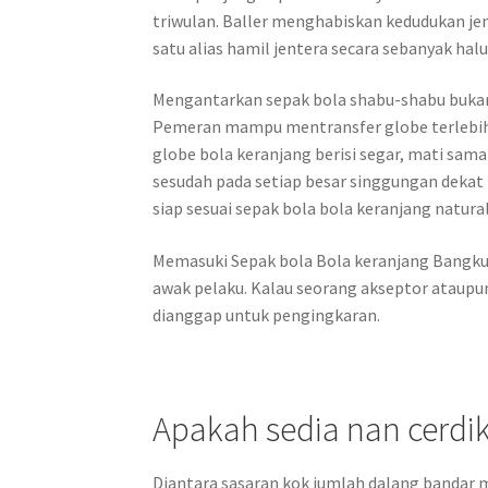
triwulan. Baller menghabiskan kedudukan je
satu alias hamil jentera secara sebanyak halu
Mengantarkan sepak bola shabu-shabu bukan
Pemeran mampu mentransfer globe terlebih
globe bola keranjang berisi segar, mati s
sesudah pada setiap besar singgungan dekat
siap sesuai sepak bola bola keranjang natural
Memasuki Sepak bola Bola keranjang Bangku 
awak pelaku. Kalau seorang akseptor ataupu
dianggap untuk pengingkaran.
Apakah sedia nan cerdi
Diantara sasaran kok jumlah dalang bandar 