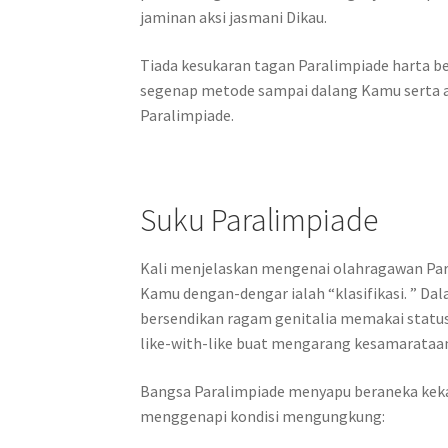
jaminan aksi jasmani Dikau.
Tiada kesukaran tagan Paralimpiade harta b
segenap metode sampai dalang Kamu serta ap
Paralimpiade.
Suku Paralimpiade
Kali menjelaskan mengenai olahragawan Pa
Kamu dengan-dengar ialah “klasifikasi. ” D
bersendikan ragam genitalia memakai status
like-with-like buat mengarang kesamarataan
Bangsa Paralimpiade menyapu beraneka kekaca
menggenapi kondisi mengungkung: