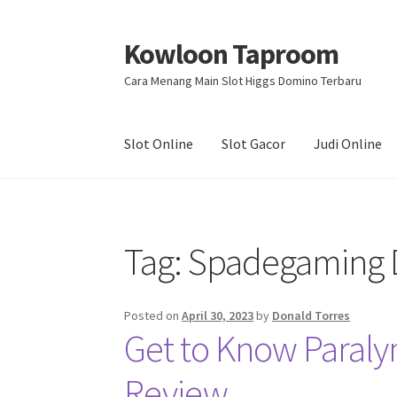
Kowloon Taproom
Skip
Skip
to
to
Cara Menang Main Slot Higgs Domino Terbaru
navigation
content
Slot Online
Slot Gacor
Judi Online
Beranda
About us
Contact us
Privacy Policy
Tag:
Spadegaming 
Posted on
April 30, 2023
by
Donald Torres
Get to Know Paraly
Review