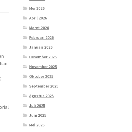
Mei 2026
April 2026
Maret 2026
Februari 2026
Januari 2026
an
Desember 2025
lian
November 2025
Oktober 2025
g
September 2025
Agustus 2025
Juli 2025
orial
Juni 2025
Mei 2025