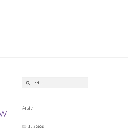
Cari
untuk:
Arsip
ew
Juli 2026