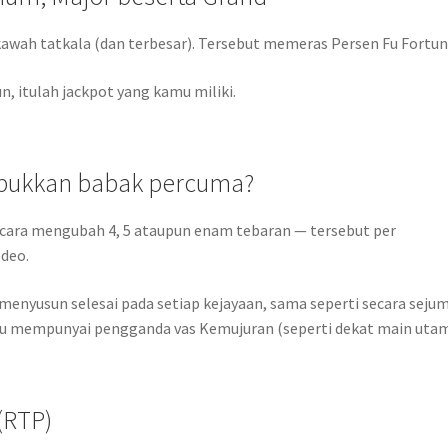
ah tatkala (dan terbesar). Tersebut memeras Persen Fu Fortun
 itulah jackpot yang kamu miliki.
ukkan babak percuma?
ecara mengubah 4, 5 ataupun enam tebaran — tersebut per
deo.
yusun selesai pada setiap kejayaan, sama seperti secara seju
au mempunyai pengganda vas Kemujuran (seperti dekat main utam
(RTP)