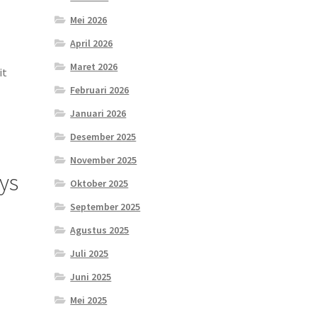
Mei 2026
April 2026
Maret 2026
it
Februari 2026
Januari 2026
Desember 2025
November 2025
ys
Oktober 2025
September 2025
Agustus 2025
Juli 2025
Juni 2025
Mei 2025