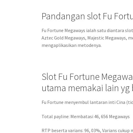
Pandangan slot Fu Fort
Fu Fortune Megaways ialah satu diantara slo
Aztec Gold Megaways, Majestic Megaways, 
mengaplikasikan metodenya.
Slot Fu Fortune Megaway
utama memakai lain yg
Fu Fortune menyembul lantaran inti Cina (ti
Total payline: Membatasi 46, 656 Megaways
RTP beserta varians: 96, 03%, Varians cukup