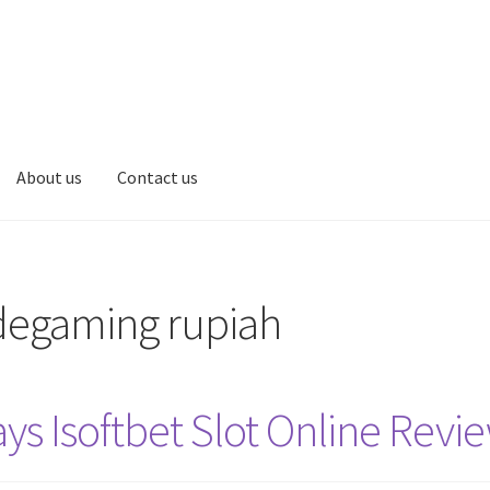
About us
Contact us
degaming rupiah
s Isoftbet Slot Online Revi