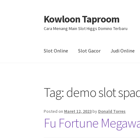
Kowloon Taproom
Skip
Skip
to
to
Cara Menang Main Slot Higgs Domino Terbaru
navigation
content
Slot Online
Slot Gacor
Judi Online
Beranda
About us
Contact us
Privacy Policy
Tag:
demo slot spa
Posted on
Maret 12, 2023
by
Donald Torres
Fu Fortune Megaway