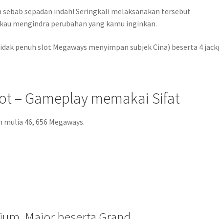
an sebab sepadan indah! Seringkali melaksanakan tersebut
ikau mengindra perubahan yang kamu inginkan.
tidak penuh slot Megaways menyimpan subjek Cina) beserta 4 jack
ot – Gameplay memakai Sifat
h mulia 46, 656 Megaways.
dium, Major beserta Grand