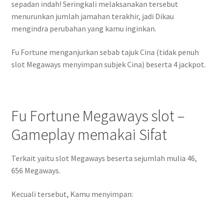
sepadan indah! Seringkali melaksanakan tersebut
menurunkan jumlah jamahan terakhir, jadi Dikau
mengindra perubahan yang kamu inginkan.
Fu Fortune menganjurkan sebab tajuk Cina (tidak penuh
slot Megaways menyimpan subjek Cina) beserta 4 jackpot.
Fu Fortune Megaways slot –
Gameplay memakai Sifat
Terkait yaitu slot Megaways beserta sejumlah mulia 46,
656 Megaways.
Kecuali tersebut, Kamu menyimpan: