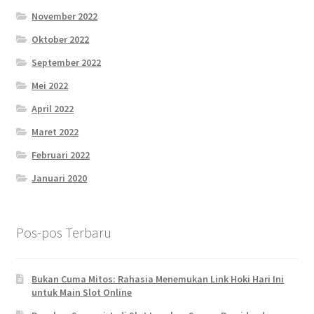
November 2022
Oktober 2022
September 2022
Mei 2022
April 2022
Maret 2022
Februari 2022
Januari 2020
Pos-pos Terbaru
Bukan Cuma Mitos: Rahasia Menemukan Link Hoki Hari Ini
untuk Main Slot Online