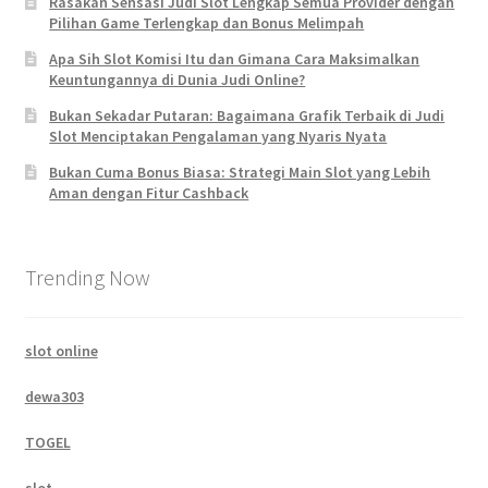
Rasakan Sensasi Judi Slot Lengkap Semua Provider dengan
Pilihan Game Terlengkap dan Bonus Melimpah
Apa Sih Slot Komisi Itu dan Gimana Cara Maksimalkan
Keuntungannya di Dunia Judi Online?
Bukan Sekadar Putaran: Bagaimana Grafik Terbaik di Judi
Slot Menciptakan Pengalaman yang Nyaris Nyata
Bukan Cuma Bonus Biasa: Strategi Main Slot yang Lebih
Aman dengan Fitur Cashback
Trending Now
slot online
dewa303
TOGEL
slot