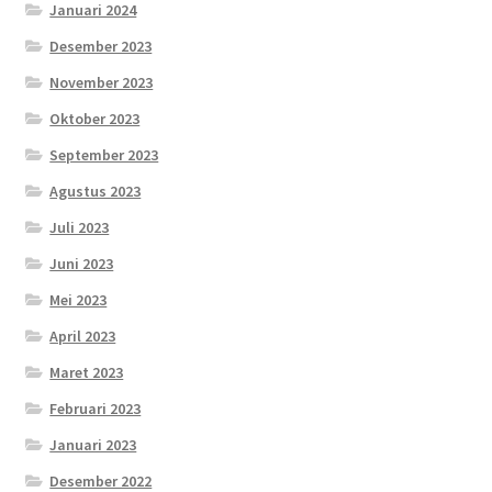
Januari 2024
Desember 2023
November 2023
Oktober 2023
September 2023
Agustus 2023
Juli 2023
Juni 2023
Mei 2023
April 2023
Maret 2023
Februari 2023
Januari 2023
Desember 2022