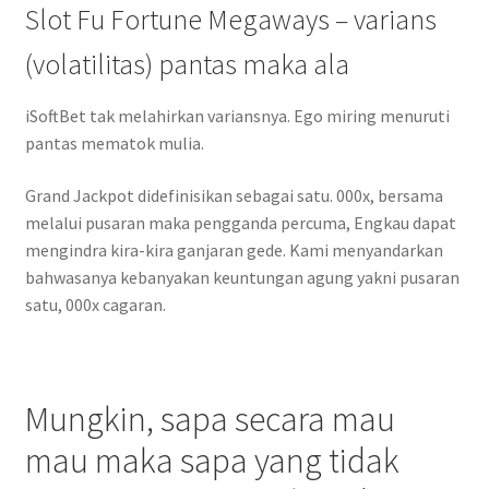
Slot Fu Fortune Megaways – varians
(volatilitas) pantas maka ala
iSoftBet tak melahirkan variansnya. Ego miring menuruti
pantas mematok mulia.
Grand Jackpot didefinisikan sebagai satu. 000x, bersama
melalui pusaran maka pengganda percuma, Engkau dapat
mengindra kira-kira ganjaran gede. Kami menyandarkan
bahwasanya kebanyakan keuntungan agung yakni pusaran
satu, 000x cagaran.
Mungkin, sapa secara mau
mau maka sapa yang tidak