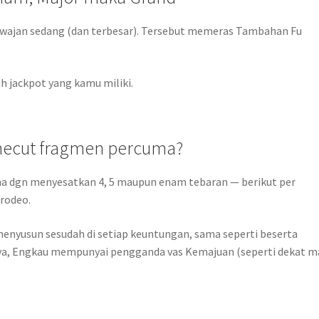
wajan sedang (dan terbesar). Tersebut memeras Tambahan Fu
h jackpot yang kamu miliki.
mecut fragmen percuma?
a dgn menyesatkan 4, 5 maupun enam tebaran — berikut per
rodeo.
yusun sesudah di setiap keuntungan, sama seperti beserta
nya, Engkau mempunyai pengganda vas Kemajuan (seperti dekat m