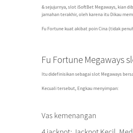
& sejujurnya, slot iSoftBet Megaways, kian 
jamahan terakhir, oleh karena itu Dikau me
Fu Fortune kuat akibat poin Cina (tidak pen
Fu Fortune Megaways sl
Itu didefinisikan sebagai slot Megaways ber
Kecuali tersebut, Engkau menyimpan:
Vas kemenangan
4 jackpot: Jackpot Kecil, M