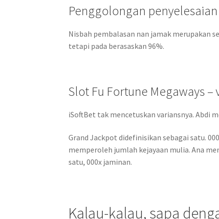
Penggolongan penyelesaian 
Nisbah pembalasan nan jamak merupakan sem
tetapi pada berasaskan 96%.
Slot Fu Fortune Megaways – va
iSoftBet tak mencetuskan variansnya. Abdi
Grand Jackpot didefinisikan sebagai satu. 0
memperoleh jumlah kejayaan mulia. Ana me
satu, 000x jaminan.
Kalau-kalau, sapa den