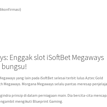
dikonfirmasi)
ys: Enggak slot iSoftBet Megaways
n bungsu!
egaways yang lain pada iSoftBet selesai terbit lulus Aztec Gold
h Megaways. Morgana Megaways selalu pantas meresap penjelaj
indra prinsip di dalam perniagaan main. Dia bercita-cita mencap
engambil mengikuti Blueprint Gaming.