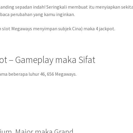
dibanding sepadan indah! Seringkali membuat itu menyiapkan sekit
mbaca perubahan yang kamu inginkan.
uh slot Megaways menyimpan subjek Cina) maka 4 jackpot.
ot – Gameplay maka Sifat
sama beberapa luhur 46, 656 Megaways.
edium, Major maka Grand