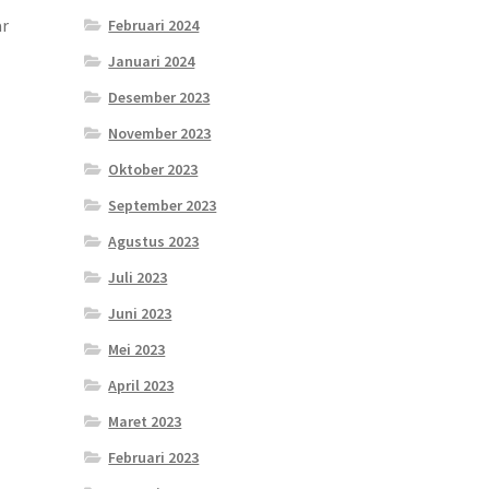
ar
Februari 2024
Januari 2024
Desember 2023
November 2023
Oktober 2023
September 2023
Agustus 2023
Juli 2023
Juni 2023
Mei 2023
April 2023
Maret 2023
Februari 2023