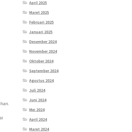
April 2025
Maret 2025
Februari 2025
Januari 2025
Desember 2024
November 2024
Oktober 2024
September 2024
Agustus 2024
Juli 2024
Juni 2024
ahan.
Mei 2024
ai
April 2024
Maret 2024