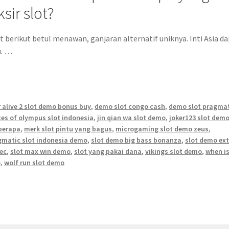
ir slot?
 berikut betul menawan, ganjaran alternatif uniknya. Inti Asia d
u. …
 alive 2 slot demo bonus buy
,
demo slot congo cash
,
demo slot pragma
es of olympus slot indonesia
,
jin qian wa slot demo
,
joker123 slot dem
berapa
,
merk slot pintu yang bagus
,
microgaming slot demo zeus
,
gmatic slot indonesia demo
,
slot demo big bass bonanza
,
slot demo ext
tec
,
slot max win demo
,
slot yang pakai dana
,
vikings slot demo
,
when is
o
,
wolf run slot demo