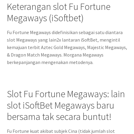
Keterangan slot Fu Fortune
Megaways (iSoftbet)
Fu Fortune Megaways didefinisikan sebagai satu diantara
slot Megaways yang lain2x lantaran iSoftBet, mengintil
kemajuan terbit Aztec Gold Megaways, Majestic Megaways,
& Dragon Match Megaways. Morgana Megaways
berkepanjangan mengenakan metodenya.
Slot Fu Fortune Megaways: lain
slot iSoftBet Megaways baru
bersama tak secara buntut!
Fu Fortune kuat akibat subjek Cina (tidak jumlah slot