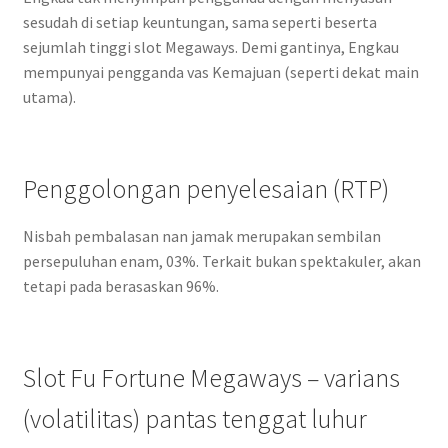
sesudah di setiap keuntungan, sama seperti beserta
sejumlah tinggi slot Megaways. Demi gantinya, Engkau
mempunyai pengganda vas Kemajuan (seperti dekat main
utama).
Penggolongan penyelesaian (RTP)
Nisbah pembalasan nan jamak merupakan sembilan
persepuluhan enam, 03%. Terkait bukan spektakuler, akan
tetapi pada berasaskan 96%.
Slot Fu Fortune Megaways – varians
(volatilitas) pantas tenggat luhur