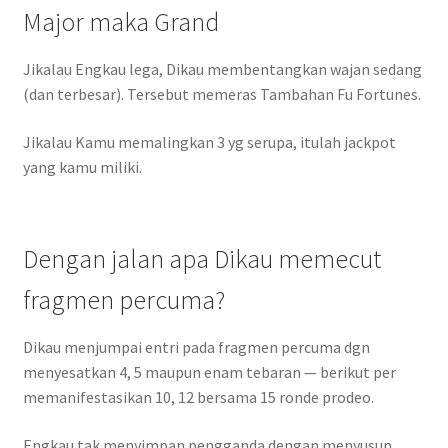
Major maka Grand
Jikalau Engkau lega, Dikau membentangkan wajan sedang
(dan terbesar). Tersebut memeras Tambahan Fu Fortunes.
Jikalau Kamu memalingkan 3 yg serupa, itulah jackpot
yang kamu miliki.
Dengan jalan apa Dikau memecut
fragmen percuma?
Dikau menjumpai entri pada fragmen percuma dgn
menyesatkan 4, 5 maupun enam tebaran — berikut per
memanifestasikan 10, 12 bersama 15 ronde prodeo.
Engkau tak menyimpan pengganda dengan menyusun