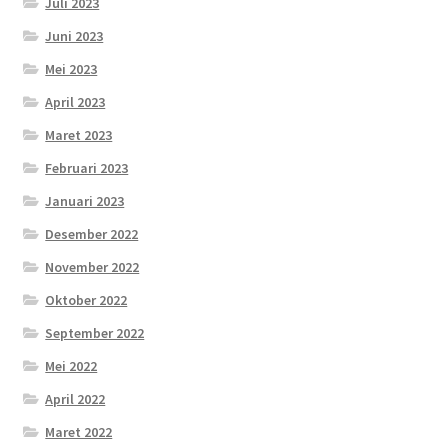
Juli 2023
Juni 2023
Mei 2023
April 2023
Maret 2023
Februari 2023
Januari 2023
Desember 2022
November 2022
Oktober 2022
September 2022
Mei 2022
April 2022
Maret 2022