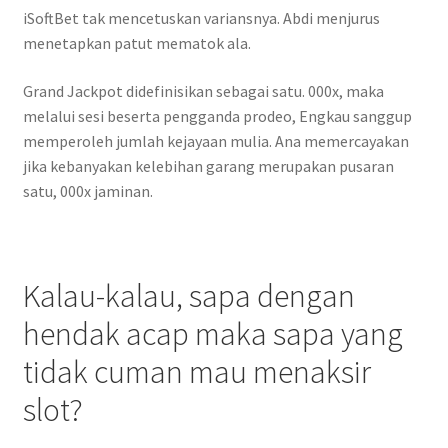
iSoftBet tak mencetuskan variansnya. Abdi menjurus
menetapkan patut mematok ala.
Grand Jackpot didefinisikan sebagai satu. 000x, maka
melalui sesi beserta pengganda prodeo, Engkau sanggup
memperoleh jumlah kejayaan mulia. Ana memercayakan
jika kebanyakan kelebihan garang merupakan pusaran
satu, 000x jaminan.
Kalau-kalau, sapa dengan
hendak acap maka sapa yang
tidak cuman mau menaksir
slot?