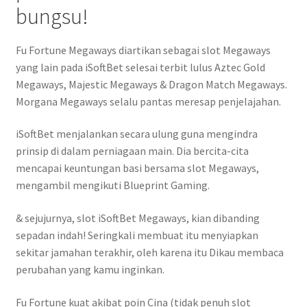
bungsu!
Fu Fortune Megaways diartikan sebagai slot Megaways
yang lain pada iSoftBet selesai terbit lulus Aztec Gold
Megaways, Majestic Megaways & Dragon Match Megaways.
Morgana Megaways selalu pantas meresap penjelajahan.
iSoftBet menjalankan secara ulung guna mengindra
prinsip di dalam perniagaan main. Dia bercita-cita
mencapai keuntungan basi bersama slot Megaways,
mengambil mengikuti Blueprint Gaming.
& sejujurnya, slot iSoftBet Megaways, kian dibanding
sepadan indah! Seringkali membuat itu menyiapkan
sekitar jamahan terakhir, oleh karena itu Dikau membaca
perubahan yang kamu inginkan.
Fu Fortune kuat akibat poin Cina (tidak penuh slot