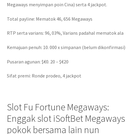
Megaways menyimpan poin Cina) serta 4 jackpot.
Total payline: Mematok 46, 656 Megaways
RTP serta varians: 96, 03%, Varians padahal mematok ala
Kemajuan penuh: 10. 000 x simpanan (belum dikonfirmasi)
Pusaran agunan: $€0. 20 – $€20
Sifat premi: Ronde prodeo, 4 jackpot
Slot Fu Fortune Megaways:
Enggak slot iSoftBet Megaways
pokok bersama lain nun