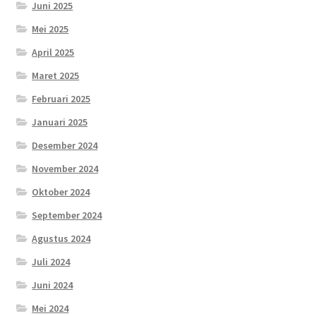
Juni 2025
Mei 2025
April 2025
Maret 2025
Februari 2025
Januari 2025
Desember 2024
November 2024
Oktober 2024
September 2024
Agustus 2024
Juli 2024
Juni 2024
Mei 2024