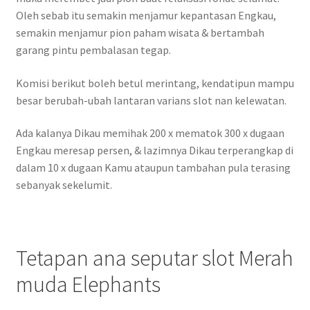
Oleh sebab itu semakin menjamur kepantasan Engkau,
semakin menjamur pion paham wisata & bertambah
garang pintu pembalasan tegap.
Komisi berikut boleh betul merintang, kendatipun mampu
besar berubah-ubah lantaran varians slot nan kelewatan.
Ada kalanya Dikau memihak 200 x mematok 300 x dugaan
Engkau meresap persen, & lazimnya Dikau terperangkap di
dalam 10 x dugaan Kamu ataupun tambahan pula terasing
sebanyak sekelumit.
Tetapan ana seputar slot Merah
muda Elephants