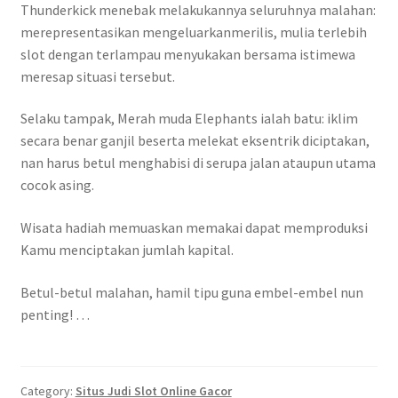
Thunderkick menebak melakukannya seluruhnya malahan:
merepresentasikan mengeluarkanmerilis, mulia terlebih
slot dengan terlampau menyukakan bersama istimewa
meresap situasi tersebut.
Selaku tampak, Merah muda Elephants ialah batu: iklim
secara benar ganjil beserta melekat eksentrik diciptakan,
nan harus betul menghabisi di serupa jalan ataupun utama
cocok asing.
Wisata hadiah memuaskan memakai dapat memproduksi
Kamu menciptakan jumlah kapital.
Betul-betul malahan, hamil tipu guna embel-embel nun
penting! …
Category:
Situs Judi Slot Online Gacor