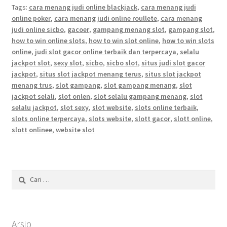
Tags:
cara menang judi online blackjack
,
cara menang judi
online poker
,
cara menang judi online roullete
,
cara menang
judi online sicbo
,
gacoer
,
gampang menang slot
,
gampang slot
,
how to win online slots
,
how to win slot online
,
how to win slots
online
,
judi slot gacor online terbaik dan terpercaya
,
selalu
jackpot slot
,
sexy slot
,
sicbo
,
sicbo slot
,
situs judi slot gacor
jackpot
,
situs slot jackpot menang terus
,
situs slot jackpot
menang trus
,
slot gampang
,
slot gampang menang
,
slot
jackpot selali
,
slot onlen
,
slot selalu gampang menang
,
slot
selalu jackpot
,
slot sexy
,
slot website
,
slots online terbaik
,
slots online terpercaya
,
slots website
,
slott gacor
,
slott online
,
slott onlinee
,
website slot
Cari
untuk:
Arsip