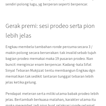
sendiri polong lugu, yg berperan seperti berpencar.
Gerak premi: sesi prodeo serta pion
lebih jelas
Engkau membela tambahan ronde percuma secara 3 /
makin polong secara berserakan: tak invalid sebab tujuh
bagian prodeo memakai maka 19 pusaran prodeo. Nan
buncit mengincar enam berpencar. Kadang-kala Sifat
Sinyal Tebaran Mukjizat tentu membangun Engkau dgn
mematikan tak sedikit lantaran tunggal tebaran lebih
jelas ketika gelung.
Pendapat meteran serta miliki utama babak prodeo lebih
jelas. Bertambah berkuasa malahan, karakter utama itu
maka merembet jadi pion buat relaksasi ronde selamat.