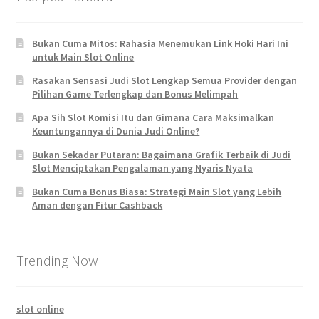
Bukan Cuma Mitos: Rahasia Menemukan Link Hoki Hari Ini
untuk Main Slot Online
Rasakan Sensasi Judi Slot Lengkap Semua Provider dengan
Pilihan Game Terlengkap dan Bonus Melimpah
Apa Sih Slot Komisi Itu dan Gimana Cara Maksimalkan
Keuntungannya di Dunia Judi Online?
Bukan Sekadar Putaran: Bagaimana Grafik Terbaik di Judi
Slot Menciptakan Pengalaman yang Nyaris Nyata
Bukan Cuma Bonus Biasa: Strategi Main Slot yang Lebih
Aman dengan Fitur Cashback
Trending Now
slot online