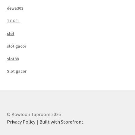
dewa303
TOGEL
slot
slot gacor
slot88
Slot gacor
© Kowloon Taproom 2026
Privacy Policy
Built with Storefront
.