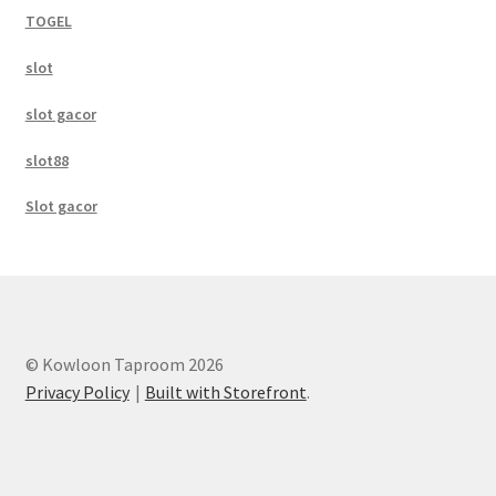
TOGEL
slot
slot gacor
slot88
Slot gacor
© Kowloon Taproom 2026
Privacy Policy
Built with Storefront
.