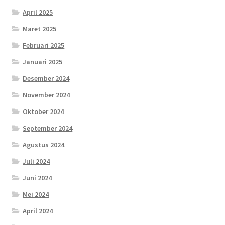
April 2025
Maret 2025
Februari 2025
Januari 2025
Desember 2024
November 2024
Oktober 2024
September 2024
Agustus 2024
Juli 2024
Juni 2024
Mei 2024
April 2024