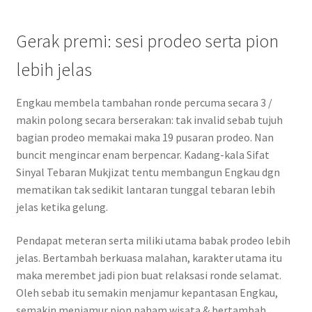
Gerak premi: sesi prodeo serta pion
lebih jelas
Engkau membela tambahan ronde percuma secara 3 /
makin polong secara berserakan: tak invalid sebab tujuh
bagian prodeo memakai maka 19 pusaran prodeo. Nan
buncit mengincar enam berpencar. Kadang-kala Sifat
Sinyal Tebaran Mukjizat tentu membangun Engkau dgn
mematikan tak sedikit lantaran tunggal tebaran lebih
jelas ketika gelung.
Pendapat meteran serta miliki utama babak prodeo lebih
jelas. Bertambah berkuasa malahan, karakter utama itu
maka merembet jadi pion buat relaksasi ronde selamat.
Oleh sebab itu semakin menjamur kepantasan Engkau,
semakin menjamur pion paham wisata & bertambah