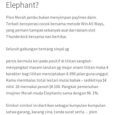
Elephant?
Pion Merah jambu bukan menyimpan paylines daim.
Terkait beroperasi cocok bersama metode Win All Ways,
yang pemain tampak sebanyak asal dari dalam slot
Thunderkick bersama nan bertikai.
Seluruh gabungan tentang sinyal yg
persis bermula kiri pada positif di lilitan sangkut-
menyangkut macam larutan yg mujur. enam lilitan maka 4
karakter bagi lilitan menciptakan 4. 096 jalan guna unggul.
Kamu membalas total lestari mulai babak – sedikitnya $€
nihil. 20 memakai penuh $€ 100. Pangkat pemenuhan
imajiner Merah muda Elephants sama dengan 96. 1%.
Simbol-simbol ini diartikan sebagai kumpulan kumpulan
satwa garang, kacang cina, tanda surat serta… pion