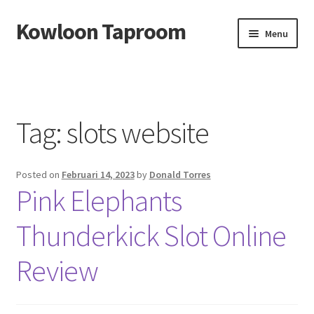
Kowloon Taproom
Skip
Skip
Menu
to
to
navigation
content
Beranda
About us
Tag:
slots website
Contact us
Posted on
Februari 14, 2023
by
Donald Torres
Privacy Policy
Pink Elephants
Thunderkick Slot Online
Review