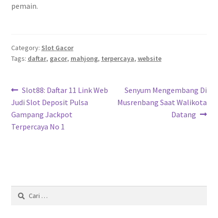
pemain.
Category:
Slot Gacor
Tags:
daftar
,
gacor
,
mahjong
,
terpercaya
,
website
Navigasi
Previous
Next
Slot88: Daftar 11 Link Web
Senyum Mengembang Di
post:
post:
Judi Slot Deposit Pulsa
Musrenbang Saat Walikota
pos
Gampang Jackpot
Datang
Terpercaya No 1
Cari
untuk: