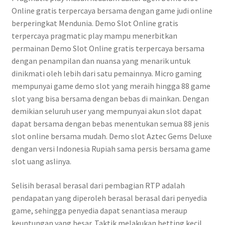
Online gratis terpercaya bersama dengan game judi online
berperingkat Mendunia. Demo Slot Online gratis
terpercaya pragmatic play mampu menerbitkan
permainan Demo Slot Online gratis terpercaya bersama
dengan penampilan dan nuansa yang menarik untuk
dinikmati oleh lebih dari satu pemainnya. Micro gaming
mempunyai game demo slot yang meraih hingga 88 game
slot yang bisa bersama dengan bebas di mainkan. Dengan
demikian seluruh user yang mempunyai akun slot dapat
dapat bersama dengan bebas menentukan semua 88 jenis
slot online bersama mudah. Demo slot Aztec Gems Deluxe
dengan versi Indonesia Rupiah sama persis bersama game
slot uang aslinya.
Selisih berasal berasal dari pembagian RTP adalah
pendapatan yang diperoleh berasal berasal dari penyedia
game, sehingga penyedia dapat senantiasa meraup
keuntungan yang besar. Taktik melakukan betting kecil