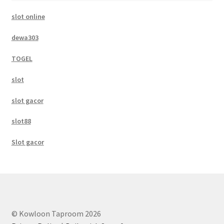
slot online
dewa303
TOGEL
slot
slot gacor
slot88
Slot gacor
© Kowloon Taproom 2026