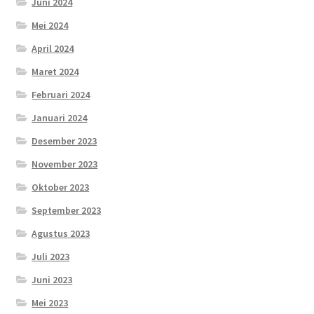
Juni 2024
Mei 2024
April 2024
Maret 2024
Februari 2024
Januari 2024
Desember 2023
November 2023
Oktober 2023
September 2023
Agustus 2023
Juli 2023
Juni 2023
Mei 2023