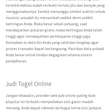
terlebih dahulu sudah terbukti terlalu jitu dan banyak yang
menggunakannya. Sambil menunggu simbol scatter untuk
muncul, sesudah itu menambah sedikit demi sedikit
bettingan Anda. Maka besar sekali peluang, saat
mendapatkan putaran gratis maka bettingan Anda telah
tinggi agar mendapatkan pembayaran tinggi juga.
Kemudian isi data diri Anda yang valid dan lengkap agar
proses transaksi dapat berlangsung. Pastikan data pribadi
Anda benar untuk hindari kegagalan selama sistem
pendaftaran.
Judi Togel Online
Jangan khawatir, provider web judi online paling baik
playstar ini terbukti menyediakan slot gacor mudah
menang. Anda dapat nikmati berbagai tema slot jackpot