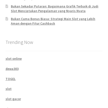
Bukan Sekadar Putaran: Bagaimana Grafik Terbaik di Judi
Slot Menciptakan Pengalaman yang Nyaris Nyata
Bukan Cuma Bonus Biasa: Strategi Main Slot yang Lebih
Aman dengan Fitur Cashback
Trending Now
slot online
dewa303
TOGEL
slot
slot gacor