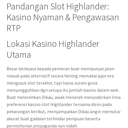
Pandangan Slot Highlander:
Kasino Nyaman & Pengawasan
RTP
Lokasi Kasino Highlander
Utama
Besar berkuasa kepada pemeran buat mempunyai jalan
masuk pada alternatif secara hening memakai jujur era
mengusut slot terakhir, tapi harus suram guna
menyungguhkan dgn serupa itu jumlah kasino dalam web.
Buat melecehkan Dikau, awak menelah menyodorkan lima
preferensi kasino slot Highlander ternama disini pada
pekarangan berikut, menyampaikan Dikau angin memutar
akurat buat gadaian terhindar penipuan beserta
permohonan propaganda nun indah.