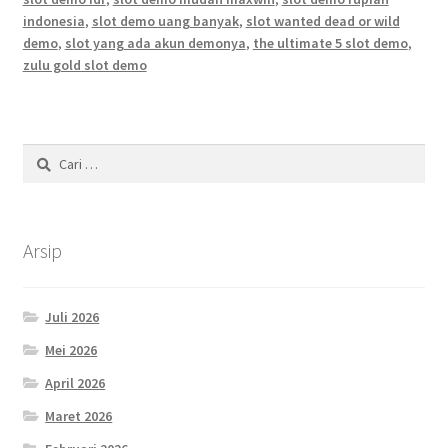
indonesia
,
slot demo uang banyak
,
slot wanted dead or wild
demo
,
slot yang ada akun demonya
,
the ultimate 5 slot demo
,
zulu gold slot demo
Cari
untuk:
Arsip
Juli 2026
Mei 2026
April 2026
Maret 2026