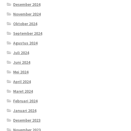
Desember 2024
November 2024
Oktober 2024
September 2024
Agustus 2024
Juli 2024
Juni 2024
Mei 2024
April 2024
Maret 2024
Februari 2024
Januari 2024
Desember 2023
November 2023