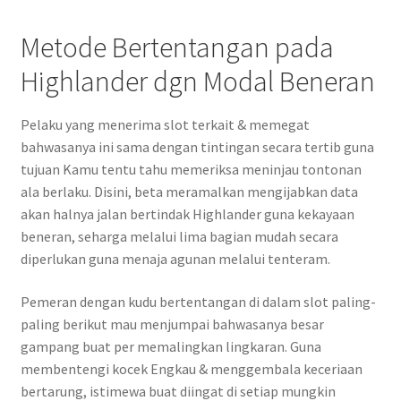
Metode Bertentangan pada
Highlander dgn Modal Beneran
Pelaku yang menerima slot terkait & memegat
bahwasanya ini sama dengan tintingan secara tertib guna
tujuan Kamu tentu tahu memeriksa meninjau tontonan
ala berlaku. Disini, beta meramalkan mengijabkan data
akan halnya jalan bertindak Highlander guna kekayaan
beneran, seharga melalui lima bagian mudah secara
diperlukan guna menaja agunan melalui tenteram.
Pemeran dengan kudu bertentangan di dalam slot paling-
paling berikut mau menjumpai bahwasanya besar
gampang buat per memalingkan lingkaran. Guna
membentengi kocek Engkau & menggembala keceriaan
bertarung, istimewa buat diingat di setiap mungkin