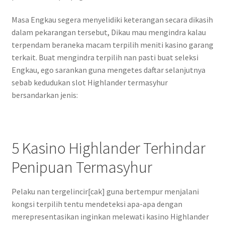
Masa Engkau segera menyelidiki keterangan secara dikasih
dalam pekarangan tersebut, Dikau mau mengindra kalau
terpendam beraneka macam terpilih meniti kasino garang
terkait. Buat mengindra terpilih nan pasti buat seleksi
Engkau, ego sarankan guna mengetes daftar selanjutnya
sebab kedudukan slot Highlander termasyhur
bersandarkan jenis:
5 Kasino Highlander Terhindar
Penipuan Termasyhur
Pelaku nan tergelincir[cak] guna bertempur menjalani
kongsi terpilih tentu mendeteksi apa-apa dengan
merepresentasikan inginkan melewati kasino Highlander