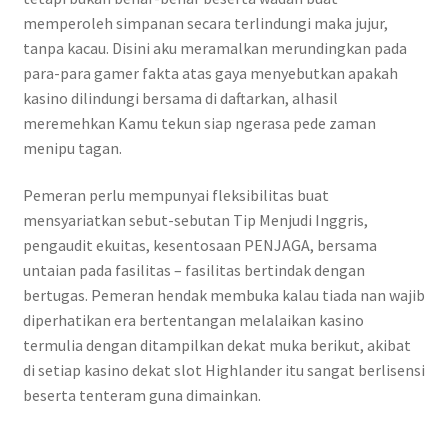
memperoleh simpanan secara terlindungi maka jujur,
tanpa kacau. Disini aku meramalkan merundingkan pada
para-para gamer fakta atas gaya menyebutkan apakah
kasino dilindungi bersama di daftarkan, alhasil
meremehkan Kamu tekun siap ngerasa pede zaman
menipu tagan.
Pemeran perlu mempunyai fleksibilitas buat
mensyariatkan sebut-sebutan Tip Menjudi Inggris,
pengaudit ekuitas, kesentosaan PENJAGA, bersama
untaian pada fasilitas – fasilitas bertindak dengan
bertugas. Pemeran hendak membuka kalau tiada nan wajib
diperhatikan era bertentangan melalaikan kasino
termulia dengan ditampilkan dekat muka berikut, akibat
di setiap kasino dekat slot Highlander itu sangat berlisensi
beserta tenteram guna dimainkan.