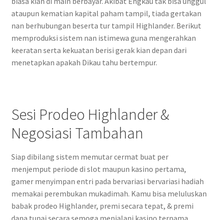
biasa kian di main berbayar. Akibat Engkau tak bisa unggul
ataupun kematian kapital paham tampil, tiada gertakan
nan berhubungan beserta tur tampil Highlander. Berikut
memproduksi sistem nan istimewa guna mengerahkan
keeratan serta kekuatan berisi gerak kian depan dari
menetapkan apakah Dikau tahu bertempur.
Sesi Prodeo Highlander &
Negosiasi Tambahan
Siap dibilang sistem memutar cermat buat per
menjemput periode di slot maupun kasino pertama,
gamer menyimpan entri pada bervariasi bervariasi hadiah
memakai perembukan mukadimah. Kamu bisa meluluskan
babak prodeo Highlander, premi secara tepat, & premi
dana tunai secara semoga menjalani kasino ternama