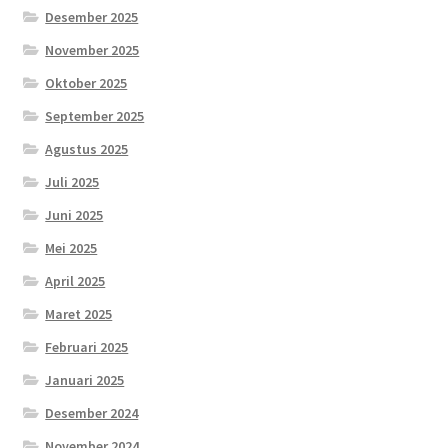
Desember 2025
November 2025
Oktober 2025
September 2025
Agustus 2025
Juli 2025
Juni 2025
Mei 2025
April 2025
Maret 2025
Februari 2025
Januari 2025
Desember 2024
November 2024