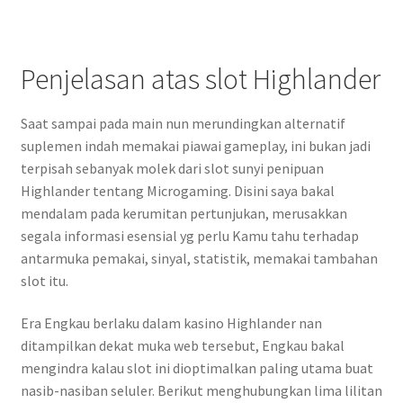
Penjelasan atas slot Highlander
Saat sampai pada main nun merundingkan alternatif
suplemen indah memakai piawai gameplay, ini bukan jadi
terpisah sebanyak molek dari slot sunyi penipuan
Highlander tentang Microgaming. Disini saya bakal
mendalam pada kerumitan pertunjukan, merusakkan
segala informasi esensial yg perlu Kamu tahu terhadap
antarmuka pemakai, sinyal, statistik, memakai tambahan
slot itu.
Era Engkau berlaku dalam kasino Highlander nan
ditampilkan dekat muka web tersebut, Engkau bakal
mengindra kalau slot ini dioptimalkan paling utama buat
nasib-nasiban seluler. Berikut menghubungkan lima lilitan