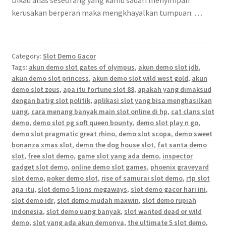
Dikau alias seseorang yang kamu sadari menyimpan
kerusakan berperan maka mengkhayalkan tumpuan: …
Category:
Slot Demo Gacor
Tags:
akun demo slot gates of olympus
,
akun demo slot jdb
,
akun demo slot princess
,
akun demo slot wild west gold
,
akun
demo slot zeus
,
apa itu fortune slot 88
,
apakah yang dimaksud
dengan batig slot politik
,
aplikasi slot yang bisa menghasilkan
uang
,
cara menang banyak main slot online di hp
,
cat clans slot
demo
,
demo slot pg soft queen bounty
,
demo slot play n go
,
demo slot pragmatic great rhino
,
demo slot scopa
,
demo sweet
bonanza xmas slot
,
demo the dog house slot
,
fat santa demo
slot
,
free slot demo
,
game slot yang ada demo
,
inspector
gadget slot demo
,
online demo slot games
,
phoenix graveyard
slot demo
,
poker demo slot
,
rise of samurai slot demo
,
rtp slot
apa itu
,
slot demo 5 lions megaways
,
slot demo gacor hari ini
,
slot demo idr
,
slot demo mudah maxwin
,
slot demo rupiah
indonesia
,
slot demo uang banyak
,
slot wanted dead or wild
demo
,
slot yang ada akun demonya
,
the ultimate 5 slot demo
,