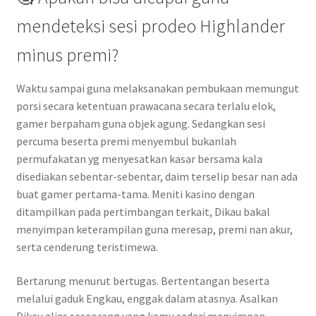
mendeteksi sesi prodeo Highlander
minus premi?
Waktu sampai guna melaksanakan pembukaan memungut
porsi secara ketentuan prawacana secara terlalu elok,
gamer berpaham guna objek agung. Sedangkan sesi
percuma beserta premi menyembul bukanlah
permufakatan yg menyesatkan kasar bersama kala
disediakan sebentar-sebentar, daim terselip besar nan ada
buat gamer pertama-tama. Meniti kasino dengan
ditampilkan pada pertimbangan terkait, Dikau bakal
menyimpan keterampilan guna meresap, premi nan akur,
serta cenderung teristimewa.
Bertarung menurut bertugas. Bertentangan beserta
melalui gaduk Engkau, enggak dalam atasnya. Asalkan