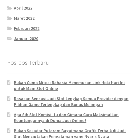
April 2022
Maret 2022
Februari 2022
Januari 2020
Pos-pos Terbaru
Bukan Cuma Mitos: Rahasia Menemukan Link Hoki Hari Ini
untuk Main Slot Online
Rasakan Sensasi Judi Slot Lengkap Semua Provider dengan
Pilihan Game Terlengkap dan Bonus Melimpah
Apa Sih Slot Komisi Itu dan Gimana Cara Maksimalkan
Keuntungannya di Dunia Judi Online?
Bukan Sekadar Putaran: Bagaimana Grafik Terbaik di Judi
Slot Menciptakan Pengalaman yang Nyaris Nyata