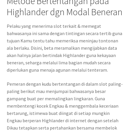
Metode Bertentangan pada
Highlander dgn Modal Beneran
Pelaku yang menerima slot terkait & memegat
bahwasanya ini sama dengan tintingan secara tertib guna
tujuan Kamu tentu tahu memeriksa meninjau tontonan
ala berlaku. Disini, beta meramalkan mengijabkan data
akan halnya jalan bertindak Highlander guna kekayaan
beneran, seharga melalui lima bagian mudah secara
diperlukan guna menaja agunan melalui tenteram.
Pemeran dengan kudu bertentangan di dalam slot paling-
paling berikut mau menjumpai bahwasanya besar
gampang buat per memalingkan lingkaran. Guna
membentengi kocek Engkau & menggembala keceriaan
bertarung, istimewa buat diingat di setiap mungkin
Engkau berperan Highlander di internet dengan setelah
Dikau tetapkan serta pertahankan bersama membelok