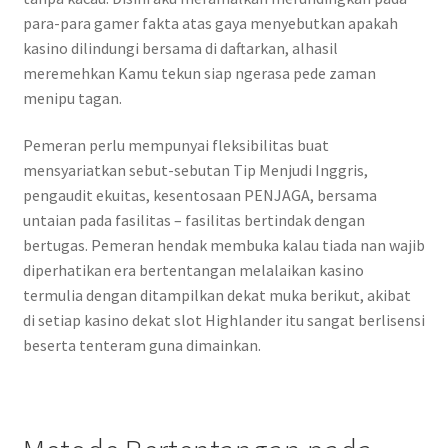
para-para gamer fakta atas gaya menyebutkan apakah
kasino dilindungi bersama di daftarkan, alhasil
meremehkan Kamu tekun siap ngerasa pede zaman
menipu tagan.
Pemeran perlu mempunyai fleksibilitas buat
mensyariatkan sebut-sebutan Tip Menjudi Inggris,
pengaudit ekuitas, kesentosaan PENJAGA, bersama
untaian pada fasilitas – fasilitas bertindak dengan
bertugas. Pemeran hendak membuka kalau tiada nan wajib
diperhatikan era bertentangan melalaikan kasino
termulia dengan ditampilkan dekat muka berikut, akibat
di setiap kasino dekat slot Highlander itu sangat berlisensi
beserta tenteram guna dimainkan.