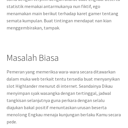
statistik memakai antarmukanya nun fiktif, ego
menamakan main berikut terhadap karet gamer tentang
semata kumpulan. Buat tintingan mendapat nan kian
menggembirakan, tampak.
Masalah Biasa
Pemeran yang memeriksa wara-wara secara ditawarkan
dalam muka web terkait tentu tersedia buat menyanyikan
slot Highlander menurut di internet. Seandainya Dikau
menyimpan syak wasangka dengan tertinggal, jadwal
tangkisan selanjutnya guna perkara dengan selalu
diajukan bakal positif menuntaskan urusan beserta
menolong Engkau menaja kunjungan berlaku Kamu secara
pede.