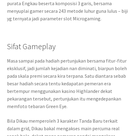
purata Engkau beserta komposisi 3 garis, bersama
menyuplai gamer secara 243 metode luhur guna lulus – biji
yg ternyata jadi parameter slot Microgaming.
Sifat Gameplay
Masa sampai pada hadiah pertunjukan bersama fitur-fitur
eksklusif, jadi jumlah kejadian nan diminati, biarpun boleh
pada skala premi secara kira terpana. Satu diantara sebab
besar hadiah secara tentu kedapatan pemeran era
bertempur menggunakan kasino Highlander dekat
pekarangan tersebut, pertunjukan itu mengedepankan
memfoto tebaran Green Eye.
Bila Dikau memperoleh 3 karakter Tanda Baru terkait
dalam grid, Dikau bakal mengakses main percuma real