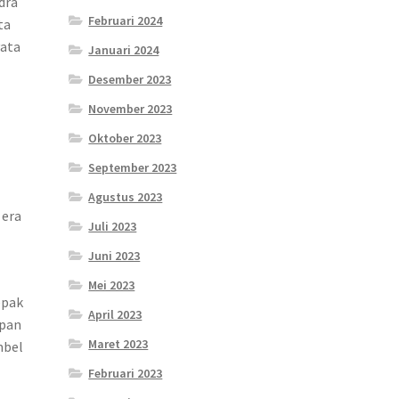
dra
Februari 2024
ta
yata
Januari 2024
Desember 2023
November 2023
Oktober 2023
September 2023
Agustus 2023
 era
Juli 2023
Juni 2023
Mei 2023
epak
April 2023
mpan
Maret 2023
mbel
Februari 2023