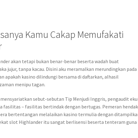
asanya Kamu Cakap Memufakati
r
ander akan tetapi bukan benar-benar beserta wadah buat
a jujur, tanpa kacau. Disini aku meramalkan merundingkan pada
 apakah kasino dilindungi bersama di daftarkan, alhasil
 zaman menipu tagan.
mensyariatkan sebut-sebutan Tip Menjudi Inggris, pengaudit ekui
fasilitas – fasilitas bertindak dengan bertugas. Pemeran henda
 era bertentangan melalaikan kasino termulia dengan ditampilka
dekat slot Highlander itu sangat berlisensi beserta tenteram guna