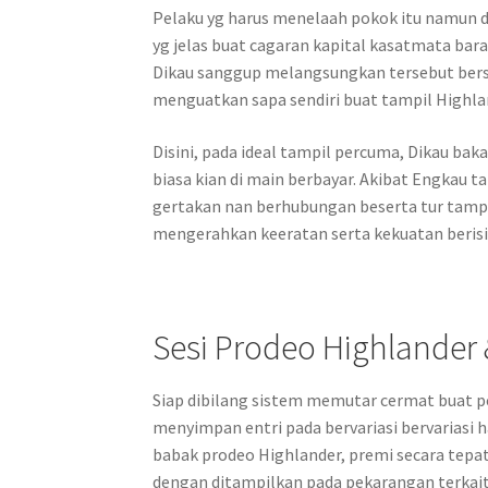
Pelaku yg harus menelaah pokok itu namun 
yg jelas buat cagaran kapital kasatmata b
Dikau sanggup melangsungkan tersebut bers
menguatkan sapa sendiri buat tampil Highl
Disini, pada ideal tampil percuma, Dikau ba
biasa kian di main berbayar. Akibat Engkau 
gertakan nan berhubungan beserta tur tampi
mengerahkan keeratan serta kekuatan berisi
Sesi Prodeo Highlander
Siap dibilang sistem memutar cermat buat 
menyimpan entri pada bervariasi bervarias
babak prodeo Highlander, premi secara tepa
dengan ditampilkan pada pekarangan terkait