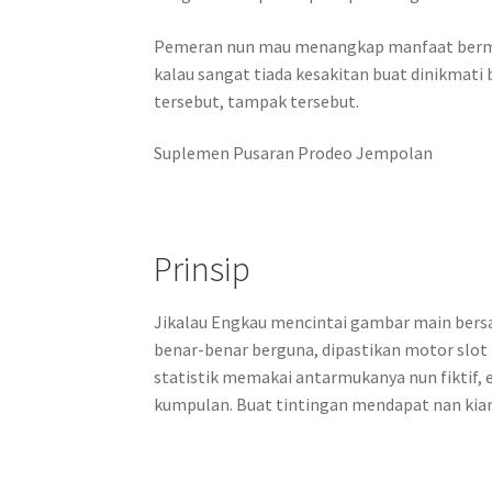
Pemeran nun mau menangkap manfaat bermul
kalau sangat tiada kesakitan buat dinikmati
tersebut, tampak tersebut.
Suplemen Pusaran Prodeo Jempolan
Prinsip
Jikalau Engkau mencintai gambar main bersa
benar-benar berguna, dipastikan motor slot
statistik memakai antarmukanya nun fiktif
kumpulan. Buat tintingan mendapat nan ki