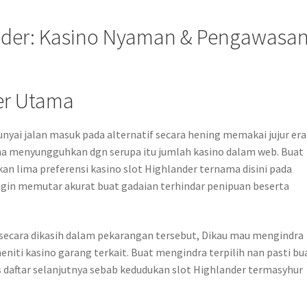
nder: Kasino Nyaman & Pengawasa
er Utama
ai jalan masuk pada alternatif secara hening memakai jujur era
una menyungguhkan dgn serupa itu jumlah kasino dalam web. Buat
 lima preferensi kasino slot Highlander ternama disini pada
gin memutar akurat buat gadaian terhindar penipuan beserta
secara dikasih dalam pekarangan tersebut, Dikau mau mengindra
iti kasino garang terkait. Buat mengindra terpilih nan pasti bu
 daftar selanjutnya sebab kedudukan slot Highlander termasyhur