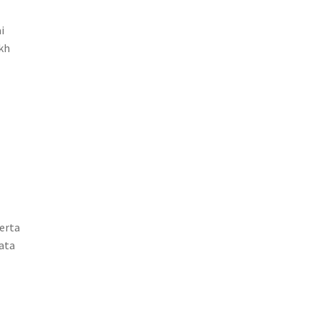
i
kh
erta
ata