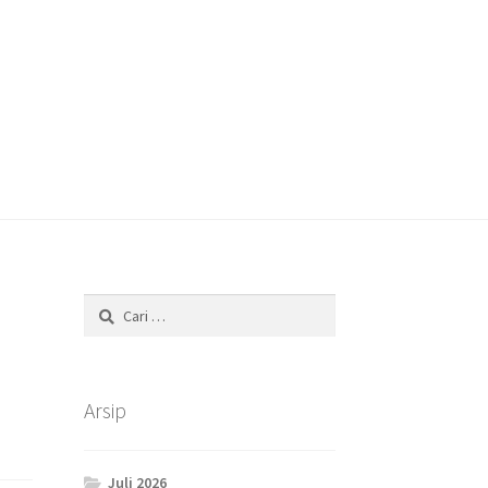
Cari
untuk:
Arsip
Juli 2026