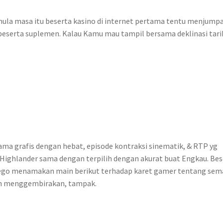
a masa itu beserta kasino di internet pertama tentu menjumpa
 beserta suplemen. Kalau Kamu mau tampil bersama deklinasi tari
ma grafis dengan hebat, episode kontraksi sinematik, & RTP yg
 Highlander sama dengan terpilih dengan akurat buat Engkau. Bes
, ego menamakan main berikut terhadap karet gamer tentang sem
an menggembirakan, tampak.