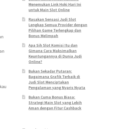
Menemukan Link Hoki Hari Ini
untuk Main Slot Online
Rasakan Sensasi Judi Slot
Lengkap Semua Provider dengan
Pilihan Game Terlengkap dan
Bonus Melimpah
an
Apa Sih Slot Komisi Itu dan
kan
Gimana Cara Maksimalkan
Keuntungannya di Dunia Judi
Online?
Bukan Sekadar Putaran:
Bagaimana Grafik Terbaik di
Judi Slot Menciptakan
ikau
Pengalaman yang Nyaris Nyata
Bukan Cuma Bonus Biasa:
Strategi Main Slot yang Lebih
Aman dengan Fitur Cashback