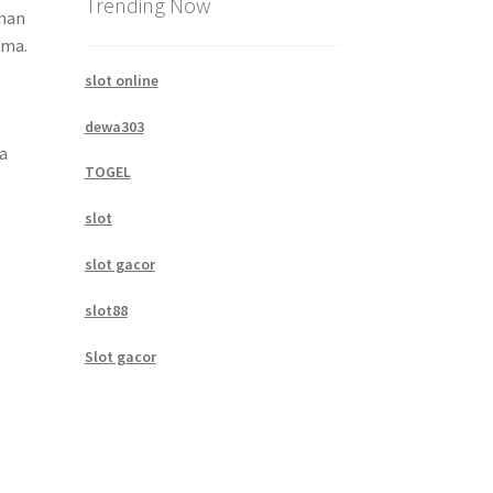
Trending Now
inan
uma.
slot online
dewa303
da
TOGEL
slot
.
slot gacor
slot88
Slot gacor