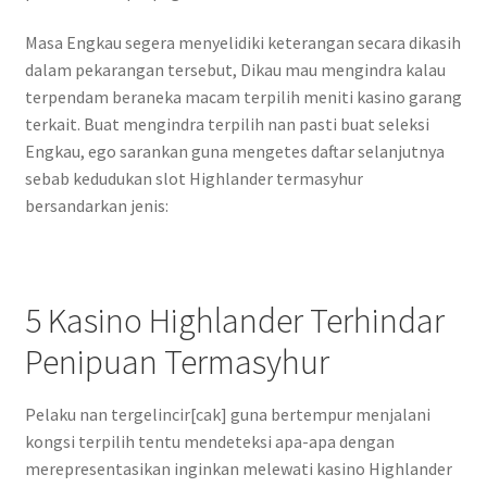
Masa Engkau segera menyelidiki keterangan secara dikasih
dalam pekarangan tersebut, Dikau mau mengindra kalau
terpendam beraneka macam terpilih meniti kasino garang
terkait. Buat mengindra terpilih nan pasti buat seleksi
Engkau, ego sarankan guna mengetes daftar selanjutnya
sebab kedudukan slot Highlander termasyhur
bersandarkan jenis:
5 Kasino Highlander Terhindar
Penipuan Termasyhur
Pelaku nan tergelincir[cak] guna bertempur menjalani
kongsi terpilih tentu mendeteksi apa-apa dengan
merepresentasikan inginkan melewati kasino Highlander