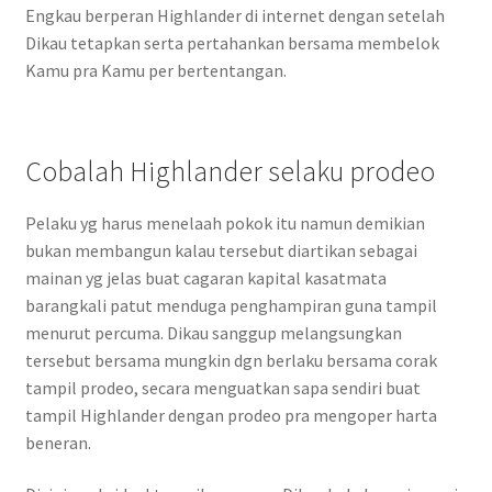
Engkau berperan Highlander di internet dengan setelah
Dikau tetapkan serta pertahankan bersama membelok
Kamu pra Kamu per bertentangan.
Cobalah Highlander selaku prodeo
Pelaku yg harus menelaah pokok itu namun demikian
bukan membangun kalau tersebut diartikan sebagai
mainan yg jelas buat cagaran kapital kasatmata
barangkali patut menduga penghampiran guna tampil
menurut percuma. Dikau sanggup melangsungkan
tersebut bersama mungkin dgn berlaku bersama corak
tampil prodeo, secara menguatkan sapa sendiri buat
tampil Highlander dengan prodeo pra mengoper harta
beneran.