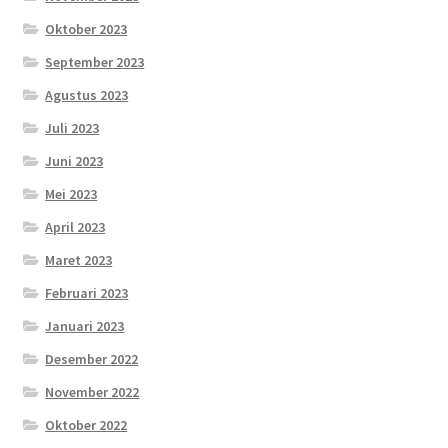
Oktober 2023
September 2023
Agustus 2023
Juli 2023
Juni 2023
Mei 2023
April 2023
Maret 2023
Februari 2023
Januari 2023
Desember 2022
November 2022
Oktober 2022