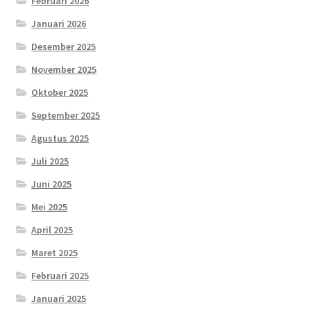
Februari 2026
Januari 2026
Desember 2025
November 2025
Oktober 2025
September 2025
Agustus 2025
Juli 2025
Juni 2025
Mei 2025
April 2025
Maret 2025
Februari 2025
Januari 2025