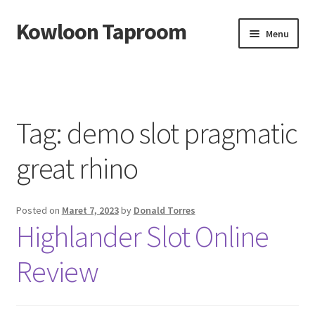
Kowloon Taproom
Skip
Skip
Menu
to
to
navigation
content
Beranda
About us
Tag:
demo slot pragmatic
Contact us
great rhino
Privacy Policy
Posted on
Maret 7, 2023
by
Donald Torres
Highlander Slot Online
Review