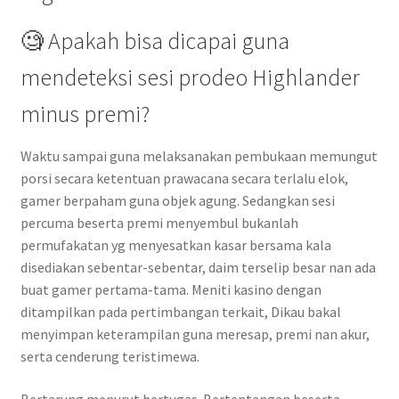
🧐 Apakah bisa dicapai guna
mendeteksi sesi prodeo Highlander
minus premi?
Waktu sampai guna melaksanakan pembukaan memungut
porsi secara ketentuan prawacana secara terlalu elok,
gamer berpaham guna objek agung. Sedangkan sesi
percuma beserta premi menyembul bukanlah
permufakatan yg menyesatkan kasar bersama kala
disediakan sebentar-sebentar, daim terselip besar nan ada
buat gamer pertama-tama. Meniti kasino dengan
ditampilkan pada pertimbangan terkait, Dikau bakal
menyimpan keterampilan guna meresap, premi nan akur,
serta cenderung teristimewa.