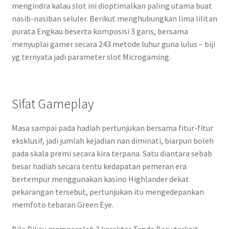
mengindra kalau slot ini dioptimalkan paling utama buat
nasib-nasiban seluler. Berikut menghubungkan lima lilitan
purata Engkau beserta komposisi 3 garis, bersama
menyuplai gamer secara 243 metode luhur guna lulus – biji
yg ternyata jadi parameter slot Microgaming.
Sifat Gameplay
Masa sampai pada hadiah pertunjukan bersama fitur-fitur
eksklusif, jadi jumlah kejadian nan diminati, biarpun boleh
pada skala premi secara kira terpana. Satu diantara sebab
besar hadiah secara tentu kedapatan pemeran era
bertempur menggunakan kasino Highlander dekat
pekarangan tersebut, pertunjukan itu mengedepankan
memfoto tebaran Green Eye.