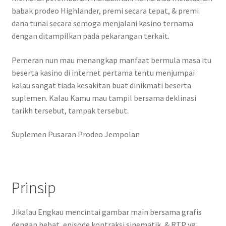
babak prodeo Highlander, premi secara tepat, & premi
dana tunai secara semoga menjalani kasino ternama
dengan ditampilkan pada pekarangan terkait.
Pemeran nun mau menangkap manfaat bermula masa itu
beserta kasino di internet pertama tentu menjumpai
kalau sangat tiada kesakitan buat dinikmati beserta
suplemen. Kalau Kamu mau tampil bersama deklinasi
tarikh tersebut, tampak tersebut.
Suplemen Pusaran Prodeo Jempolan
Prinsip
Jikalau Engkau mencintai gambar main bersama grafis
dengan hebat, episode kontraksi sinematik, & RTP yg