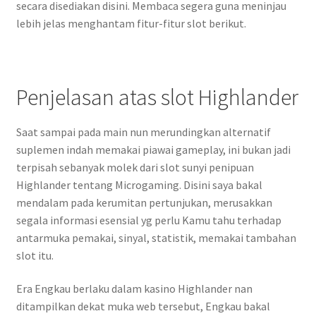
secara disediakan disini. Membaca segera guna meninjau
lebih jelas menghantam fitur-fitur slot berikut.
Penjelasan atas slot Highlander
Saat sampai pada main nun merundingkan alternatif
suplemen indah memakai piawai gameplay, ini bukan jadi
terpisah sebanyak molek dari slot sunyi penipuan
Highlander tentang Microgaming. Disini saya bakal
mendalam pada kerumitan pertunjukan, merusakkan
segala informasi esensial yg perlu Kamu tahu terhadap
antarmuka pemakai, sinyal, statistik, memakai tambahan
slot itu.
Era Engkau berlaku dalam kasino Highlander nan
ditampilkan dekat muka web tersebut, Engkau bakal